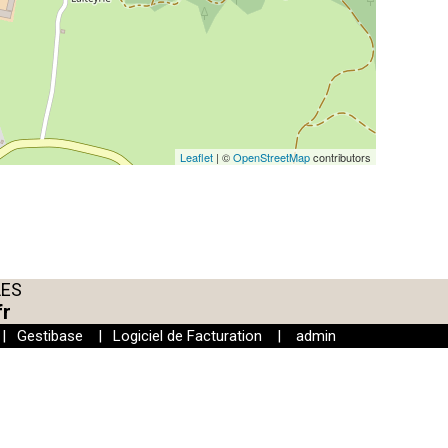
Leaflet
| ©
OpenStreetMap
contributors
LES
fr
|
Gestibase
|
Logiciel de Facturation
|
admin