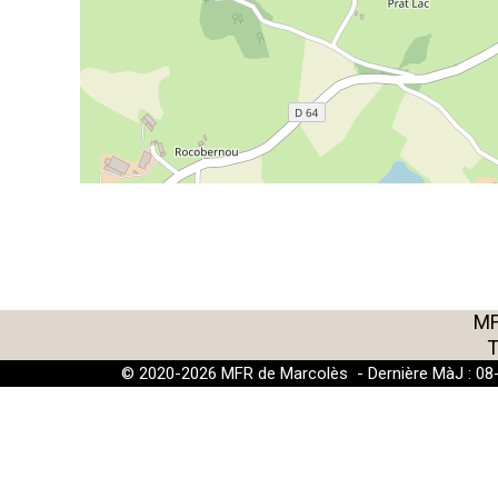
MF
T
© 2020-2026 MFR de Marcolès - Dernière MàJ : 08